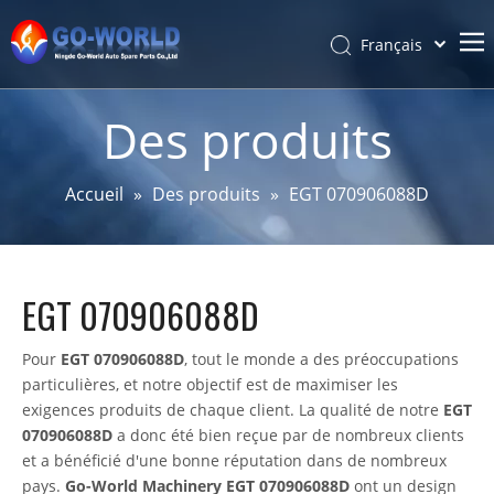
Français
Português
Accueil
Español
Des produits
Pусский
Sur
Latine
Produits
Accueil
»
Des produits
»
EGT 070906088D
简体中文
Service et personnalisation
English
Des nouvelles
EGT 070906088D
Soutien
Contact
Pour
EGT 070906088D
, tout le monde a des préoccupations
particulières, et notre objectif est de maximiser les
exigences produits de chaque client. La qualité de notre
EGT
070906088D
a donc été bien reçue par de nombreux clients
et a bénéficié d'une bonne réputation dans de nombreux
pays.
Go-World Machinery
EGT 070906088D
ont un design