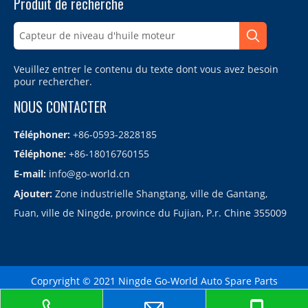
Produit de recherche
Veuillez entrer le contenu du texte dont vous avez besoin
pour rechercher.
NOUS CONTACTER
Téléphoner:
+86-0593-2828185
Téléphone:
+86-18016760155
E-mail:
info@go-world.cn
Ajouter:
Zone industrielle Shangtang, ville de Gantang,
Fuan, ville de Ningde, province du Fujian, P.r. Chine 355009
Copryright © 2021 Ningde Go-World Auto Spare Parts
Co.,LTD.备案号：
闽ICP备2021010864号
Sitemap
| Technology