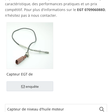
caractéristique, des performances pratiques et un prix
compétitif. Pour plus d'informations sur le
EGT 070906088D
,
n'hésitez pas à nous contacter.
Capteur EGT de
température des gaz
d'échappement n°
enquête
070906088D OEM