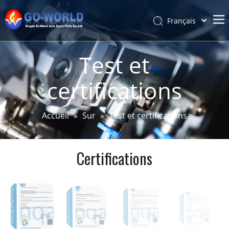
Français
Português
Accueil
Español
Test et
Pусский
Sur
certifications
Latine
Produits
简体中文
Service et personnalisation
English
Accueil
»
Sur
»
Test et certifications
Des nouvelles
Soutien
Certifications
Contact