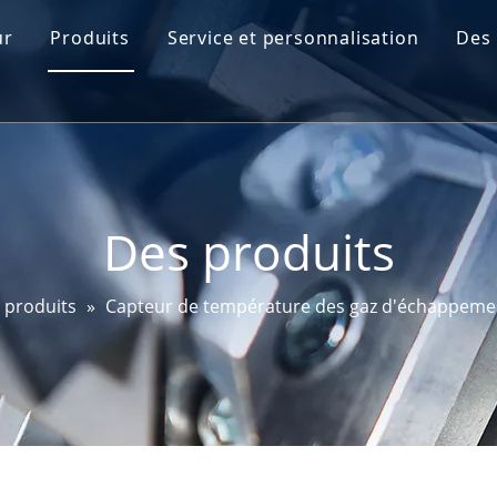
ur
Produits
Service et personnalisation
Des 
Profil Go-World
Capteur de niveau d'huile moteur
R&D
Capteur de carte
Essais et certifications
Capteur d'angle de braquage
Des produits
Capteur FAP
Capteur EGT
 produits
»
Capteur de température des gaz d'échappeme
Capteur de bougie de préchauffage