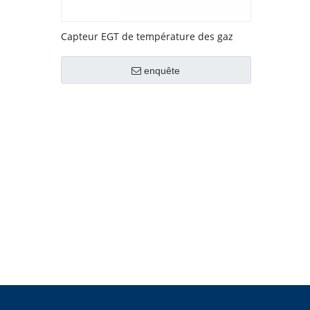
Capteur EGT de température des gaz
d'échappement n° OEM 0071539128
enquête