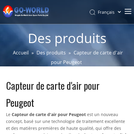
Français
Português
Accueil
Español
Des produits
Pусский
Sur
Latine
Produits
Accueil
»
Des produits
»
Capteur de carte d'air
简体中文
pour Peugeot
Service et personnalisation
English
Des nouvelles
Capteur de carte d'air pour
Soutien
Contact
Peugeot
Le
Capteur de carte d'air pour Peugeot
est un nouveau
concept, basé sur une technologie de traitement excellente
et des matières premières de haute qualité, qui offre des