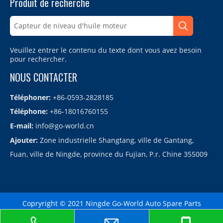
Produit de recherche
Veuillez entrer le contenu du texte dont vous avez besoin
pour rechercher.
NOUS CONTACTER
Téléphoner:
+86-0593-2828185
Téléphone:
+86-18016760155
E-mail:
info@go-world.cn
Ajouter:
Zone industrielle Shangtang, ville de Gantang,
Fuan, ville de Ningde, province du Fujian, P.r. Chine 355009
Copryright © 2021 Ningde Go-World Auto Spare Parts
Co.,LTD.备案号：
闽ICP备2021010864号
Sitemap
| Technology