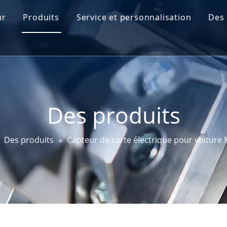
ur
Produits
Service et personnalisation
Des 
Profil Go-World
Capteur de niveau d'huile moteur
R&D
Capteur de carte
Essais et certifications
Capteur d'angle de braquage
Des produits
Capteur FAP
Capteur EGT
»
Des produits
»
Capteur de carte électrique pour voiture 
Capteur de bougie de préchauffage