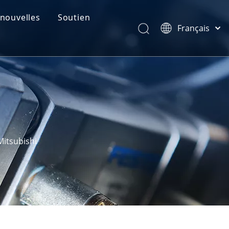
nouvelles
Soutien
Français
catégories de produits
Português
Español
Retour
Pусский
Latine
简体中文
English
Mitsubishi