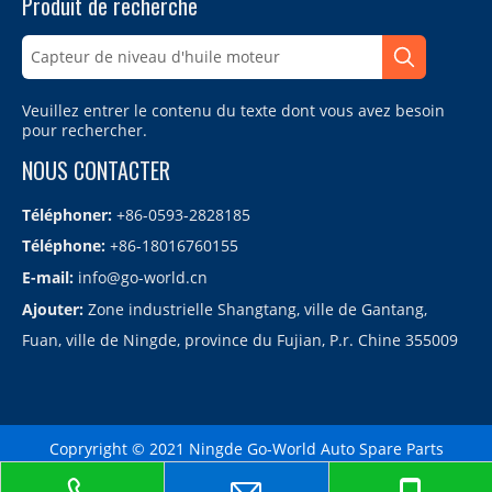
Produit de recherche
Veuillez entrer le contenu du texte dont vous avez besoin
pour rechercher.
NOUS CONTACTER
Téléphoner:
+86-0593-2828185
Téléphone:
+86-18016760155
E-mail:
info@go-world.cn
Ajouter:
Zone industrielle Shangtang, ville de Gantang,
Fuan, ville de Ningde, province du Fujian, P.r. Chine 355009
Copryright © 2021 Ningde Go-World Auto Spare Parts
Co.,LTD.备案号：
闽ICP备2021010864号
Sitemap
| Technology