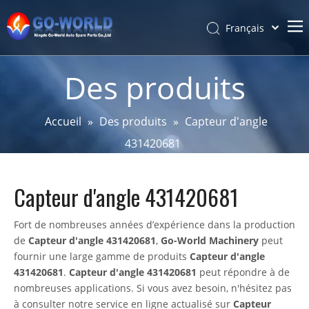
Français
Português
Accueil
Español
Des produits
Pусский
Sur
Latine
Produits
Accueil
»
Des produits
»
Capteur d'angle
简体中文
431420681
Service et personnalisation
English
Des nouvelles
Capteur d'angle 431420681
Soutien
Contact
Fort de nombreuses années d’expérience dans la production
de
Capteur d'angle 431420681
,
Go-World Machinery
peut
fournir une large gamme de produits
Capteur d'angle
431420681
.
Capteur d'angle 431420681
peut répondre à de
nombreuses applications. Si vous avez besoin, n'hésitez pas
à consulter notre service en ligne actualisé sur
Capteur