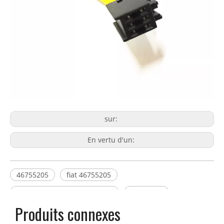
sur:
En vertu d'un:
46755205
fiat 46755205
Capteur d'angle de direction
15299970
Produits connexes
Capteur d'angle 46755205