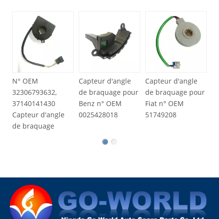
Capteur 
de braq
n° 6Q14
pour VW
 OEM
Capteur d'angle
Capteur d'angle
306793632,
de braquage pour
de braquage pour
140141430
Benz n° OEM
Fiat n° OEM
pteur d'angle
0025428018
51749208
 braquage