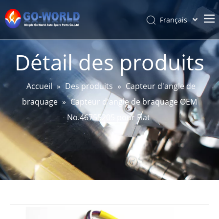
Français
Português
Accueil
Español
Détail des produits
Pусский
Sur
Latine
Produits
Accueil
»
Des produits
»
Capteur d'angle de
简体中文
braquage
»
Capteur d'angle de braquage OEM
Service et personnalisation
English
No.46755205 pour Fiat
Des nouvelles
Soutien
Contact